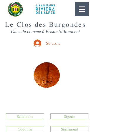
Le Clos des Burgondes
Gites de charme à Brison St Innocent
Se connecter
Gite Clotilde
Sedeleube
Sigeric
Godomar
Sigismond