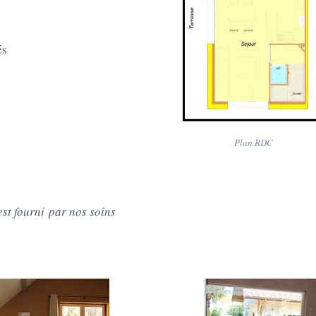
és
Plan RDC
est fourni
par nos soins