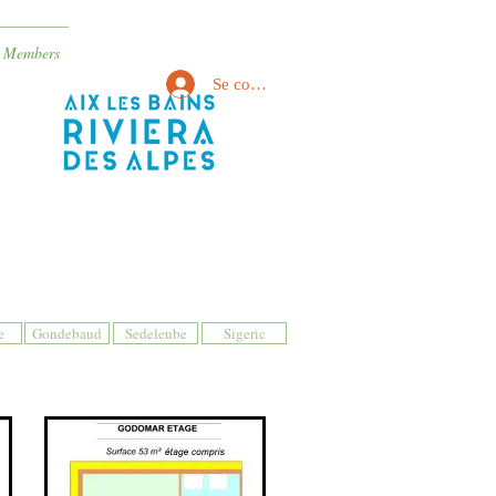
Members
Se connecter
e
Gondebaud
Sedeleube
Sigeric