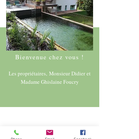
DES QUESTIONS ? CONTACTEZ-
NOUS AU :
06 35 48 00 18
Bienvenue chez vous !
Les propriétaires, Monsieur Didier et
Madame Ghislaine Foucry